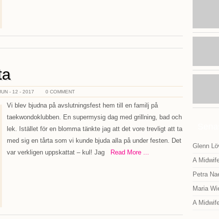
ta
JUN - 12 - 2017
0 COMMENT
Vi blev bjudna på avslutningsfest hem till en familj på
taekwondoklubben. En supermysig dag med grillning, bad och
Sena
lek. Istället för en blomma tänkte jag att det vore trevligt att ta
med sig en tårta som vi kunde bjuda alla på under festen. Det
Glenn Lö
var verkligen uppskattat – kul! Jag
Read More ...
A Midwif
Petra Na
Maria Wi
A Midwif