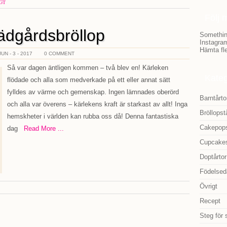
GT
Följ 
rädgårdsbröllop
Somethin
Instagram
Hämta fle
JUN - 3 - 2017
0 COMMENT
Så var dagen äntligen kommen – två blev en! Kärleken
Kateg
flödade och alla som medverkade på ett eller annat sätt
fylldes av värme och gemenskap. Ingen lämnades oberörd
Barntårto
och alla var överens – kärlekens kraft är starkast av allt! Inga
Bröllopst
hemskheter i världen kan rubba oss då! Denna fantastiska
Cakepop
dag
Read More ...
Cupcake
Doptårtor
Födelsed
Övrigt
Recept
Steg för 