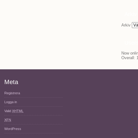
Arkiv
Arkiv
User
Now onlin
Overall:
Meta
Registrera
Logga in
Valid
XHTML
XFN
WordPress