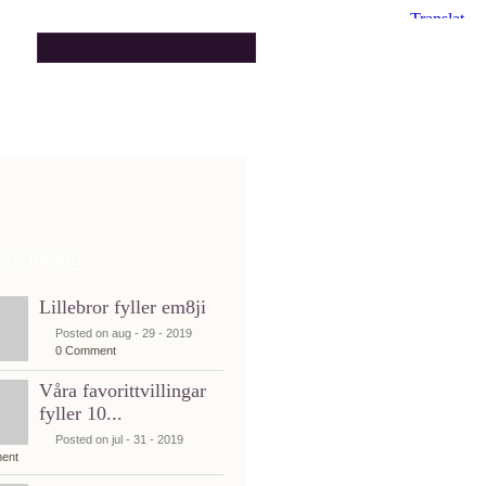
te inlägg
Lillebror fyller em8ji
Posted on aug - 29 - 2019
0 Comment
Våra favorittvillingar
fyller 10...
Posted on jul - 31 - 2019
ent