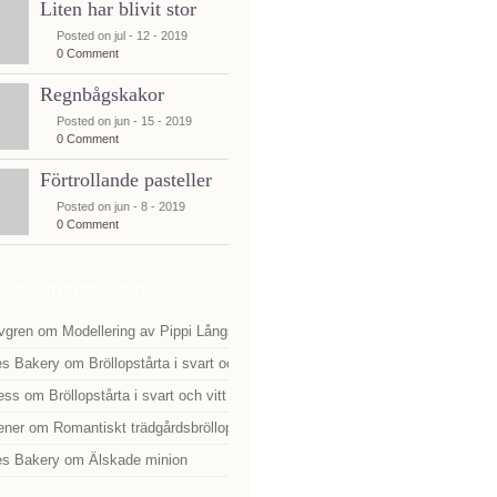
Liten har blivit stor
Posted on jul - 12 - 2019
0 Comment
Regnbågskakor
Posted on jun - 15 - 2019
0 Comment
Förtrollande pasteller
Posted on jun - 8 - 2019
0 Comment
ste kommentarer
vgren
om
Modellering av Pippi Långstrump
es Bakery
om
Bröllopstårta i svart och vitt
ess
om
Bröllopstårta i svart och vitt
ener
om
Romantiskt trädgårdsbröllop
es Bakery
om
Älskade minion