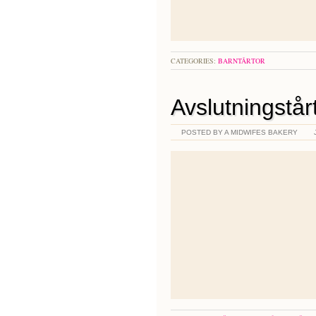
CATEGORIES:
BARNTÅRTOR
Avslutningstår
POSTED BY A MIDWIFES BAKERY