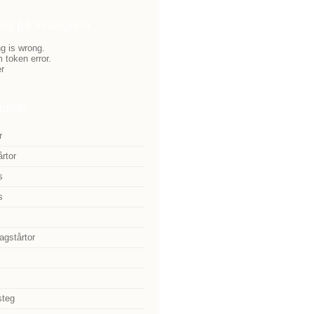
mig på Instagram
g is wrong.
 token error.
r
orier
r
årtor
s
s
agstårtor
steg