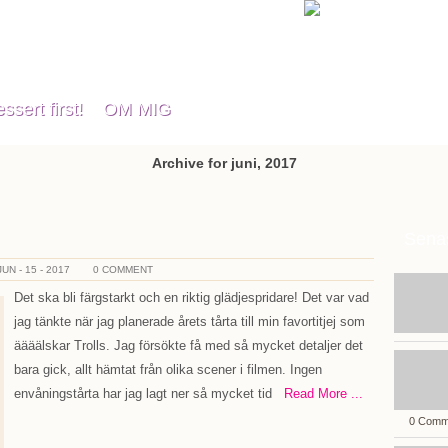
kery
ssert first!
OM MIG
Archive for juni, 2017
Senas
JUN - 15 - 2017
0 COMMENT
Det ska bli färgstarkt och en riktig glädjespridare! Det var vad
jag tänkte när jag planerade årets tårta till min favortitjej som
äääälskar Trolls. Jag försökte få med så mycket detaljer det
bara gick, allt hämtat från olika scener i filmen. Ingen
envåningstårta har jag lagt ner så mycket tid
Read More ...
0 Comm