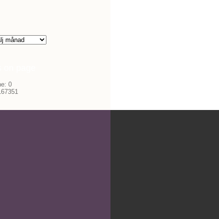
s on page
e: 0
 167351