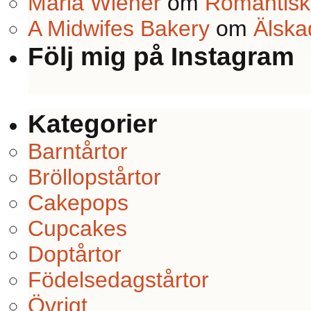
Maria Wiener
om
Romantiskt
A Midwifes Bakery
om
Älska
Följ mig på Instagram
Kategorier
Barntårtor
Bröllopstårtor
Cakepops
Cupcakes
Doptårtor
Födelsedagstårtor
Övrigt