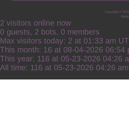
Copyright © 202
Websi
2 visitors online now
0 guests, 2 bots, 0 members
Max visitors today: 2 at 01:33 am U
This month: 16 at 08-04-2026 06:5
This year: 116 at 05-23-2026 04:26
All time: 116 at 05-23-2026 04:26 a