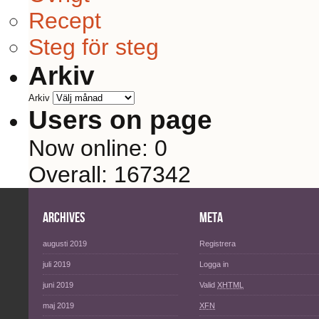
Recept
Steg för steg
Arkiv
Arkiv
Users on page
Now online: 0
Overall: 167342
Archives
Meta
augusti 2019
Registrera
juli 2019
Logga in
juni 2019
Valid
XHTML
maj 2019
XFN