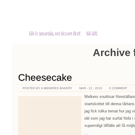
A Midwifes Bakery
Life is uncertain, eat dessert first!
OM MIG
Archive 
Cheesecake
POSTED BY A MIDWIFES BAKERY
MAR - 12 - 2016
0 COMMENT
Melkers snuttisar föreställa
startskottet till denna tårta
jag fick tolka temat hur jag v
idé som jag har surfat förbi i 
superroligt tillfälle att få möj
...