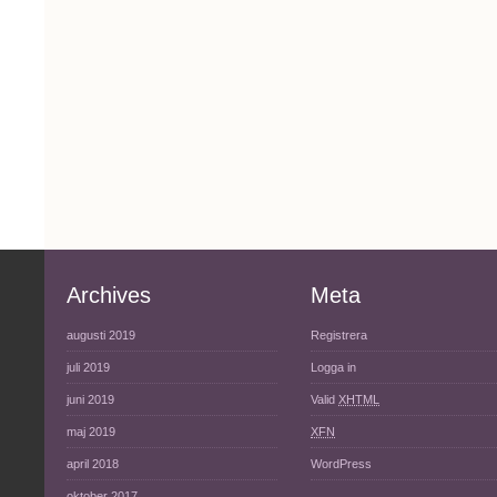
Archives
Meta
augusti 2019
Registrera
juli 2019
Logga in
juni 2019
Valid
XHTML
maj 2019
XFN
april 2018
WordPress
oktober 2017