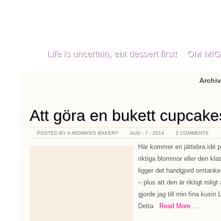
A Midwifes Bakery
Life is uncertain, eat dessert first!
OM MIG
Archiv
Att göra en bukett cupcake
POSTED BY A MIDWIFES BAKERY
AUG - 7 - 2014
2 COMMENTS
Här kommer en jättebra idé på
riktiga blommor eller den k
ligger det handgjord omtank
– plus att den är riktigt rolig
gjorde jag till min fina kus
Detta
Read More ...