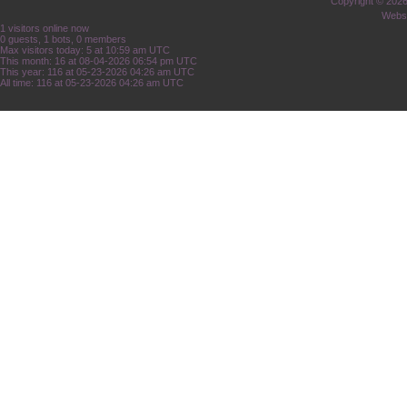
Copyright © 202
Websi
1 visitors online now
0 guests, 1 bots, 0 members
Max visitors today: 5 at 10:59 am UTC
This month: 16 at 08-04-2026 06:54 pm UTC
This year: 116 at 05-23-2026 04:26 am UTC
All time: 116 at 05-23-2026 04:26 am UTC