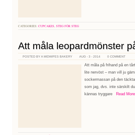
CATEGORIES:
CUPCAKES
,
STEG FÖR STEG
Att måla leopardmönster på
POSTED BY A MIDWIFES BAKERY
AUG - 3 - 2014
0 COMMENT
Att måla på frihand på en tå
lite nervöst – man vill ju gär
sockermassan på den täckta t
som jag, dvs. inte särskilt d
kännas tryggare
Read More 