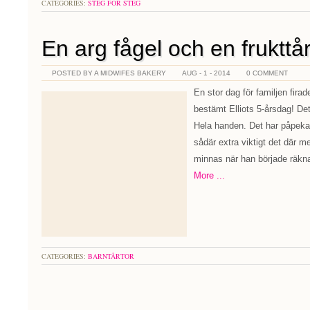
CATEGORIES:
STEG FÖR STEG
En arg fågel och en frukttå
POSTED BY A MIDWIFES BAKERY
AUG - 1 - 2014
0 COMMENT
En stor dag för familjen firad
bestämt Elliots 5-årsdag! Dett
Hela handen. Det har påpekat
sådär extra viktigt det där 
minnas när han började räkn
More ...
CATEGORIES:
BARNTÅRTOR